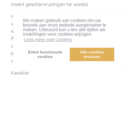
meest gewilde kruisingen ter wereld.
Het kruisingsproces werd voortgezet met
We maken gebruik van cookies om uw
verschillende andere rassen, zoals de Ierse
bezoek aan onze website aangenamer te
maken. Uiteraard kan u ten alle tijden uw
waterspaniël, de Engelse cockerspaniël en de
instellingen voor cookies wijzigen.
Portugese waterhond. Door deze rassen te
Lees meer over cookies
combineren, konden fokkers de gewenste
Enkel functionele
Alle cookies
kenmerken en eigenschappen selecteren en
cookies
toestaan
versterken om een fijne hond te creëren.
Karakter
De Australian labradoodles staan bekend om hun
liefdevolle en intuïtieve karakter
. Ze zijn zeer
gevoelig voor de stemmingen van hun gezin en
passen zich hierop aan. Hun baasje is het
middelpunt van hun wereld. Ze hebben een hoog
knuffelgehalte en blijven dan ook het liefst dicht