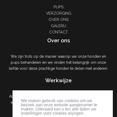
PUPS
VERZORGING
OVER ONS
GALERIJ
CONTACT
Over ons
We zijn trots op de manier waarop we onze honden en
pups behandelen en we vinden het belangrijk om onze
liefde voor deze prachtige honden te delen met anderen.
Werkwijze
Alle nieuwe klanten zullen worden gescreend voordat ze
We maken gebruik van cookies om uw
een hondje mee krijgen, dit om te zorgen dat de pup in
bezoek aan onze website aangenamer te
een goede nieuwe thuis kan terechtkomen.
maken. Uiteraard kan u ten alle tijden uw
instellingen voor cookies wijzigen.