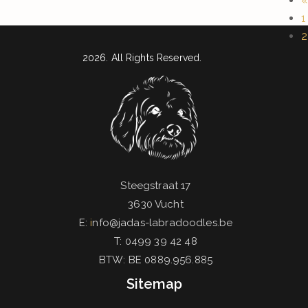
«
1
2
2026. All Rights Reserved.
Steegstraat 17
3630 Vucht
E:
i
nfo@jadas-labradoodles.be
T: 0499 39 42 48
BTW: BE 0889.956.885
Sitemap