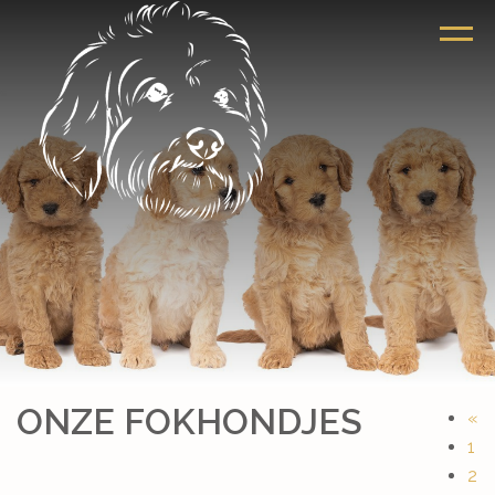
ONZE FOKHONDJES
«
1
2