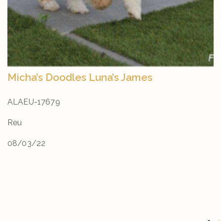
Micha’s Doodles Luna’s James
ALAEU-17679
Reu
08/03/22